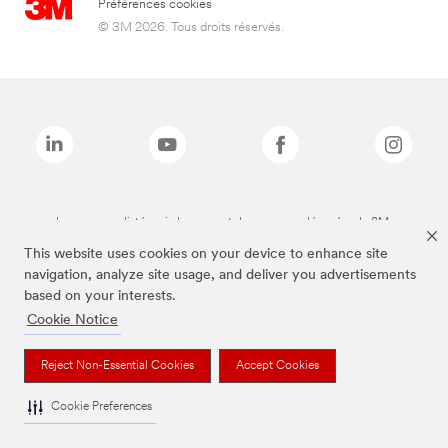
Préférences cookies
© 3M 2026. Tous droits réservés.
Les marques listées ci-dessus sont des marques déposées de 3M.
This website uses cookies on your device to enhance site
navigation, analyze site usage, and deliver you advertisements
based on your interests.
Cookie Notice
Reject Non-Essential Cookies
Accept Cookies
Cookie Preferences