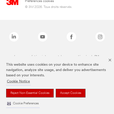
Préférences cookies
© 3M 2026. Tous droits réservés.
Les marques listées ci-dessus sont des marques déposées de 3M.
This website uses cookies on your device to enhance site
navigation, analyze site usage, and deliver you advertisements
based on your interests.
Cookie Notice
Reject Non-Essential Cookies
Accept Cookies
Cookie Preferences