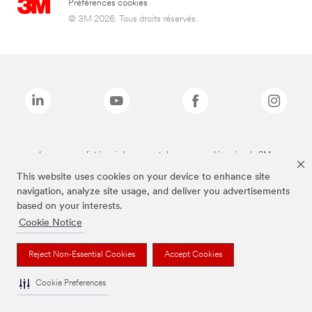
Préférences cookies
© 3M 2026. Tous droits réservés.
Les marques listées ci-dessus sont des marques déposées de 3M.
This website uses cookies on your device to enhance site
navigation, analyze site usage, and deliver you advertisements
based on your interests.
Cookie Notice
Reject Non-Essential Cookies
Accept Cookies
Cookie Preferences