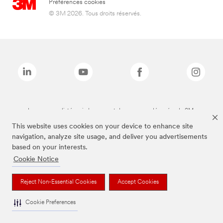
Préférences cookies
© 3M 2026. Tous droits réservés.
Les marques listées ci-dessus sont des marques déposées de 3M.
This website uses cookies on your device to enhance site
navigation, analyze site usage, and deliver you advertisements
based on your interests.
Cookie Notice
Reject Non-Essential Cookies
Accept Cookies
Cookie Preferences