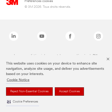
Préférences cookies
© 3M 2026. Tous droits réservés.
Les marques listées ci-dessus sont des marques déposées de 3M.
This website uses cookies on your device to enhance site
navigation, analyze site usage, and deliver you advertisements
based on your interests.
Cookie Notice
Reject Non-Essential Cookies
Accept Cookies
Cookie Preferences