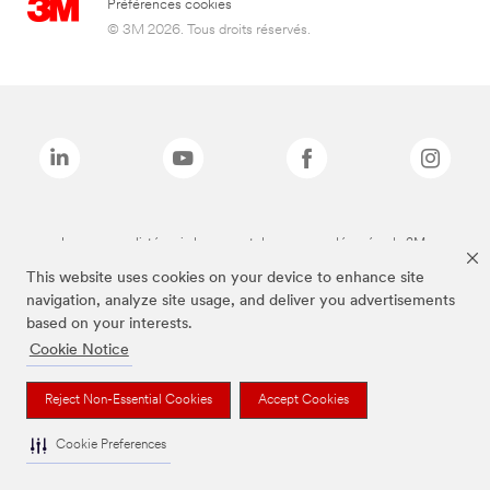
Préférences cookies
© 3M 2026. Tous droits réservés.
Les marques listées ci-dessus sont des marques déposées de 3M.
This website uses cookies on your device to enhance site
navigation, analyze site usage, and deliver you advertisements
based on your interests.
Cookie Notice
Reject Non-Essential Cookies
Accept Cookies
Cookie Preferences