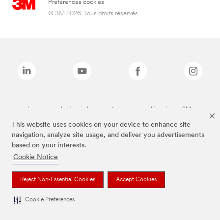
Préférences cookies
© 3M 2026. Tous droits réservés.
Les marques listées ci-dessus sont des marques déposées de 3M.
This website uses cookies on your device to enhance site
navigation, analyze site usage, and deliver you advertisements
based on your interests.
Cookie Notice
Reject Non-Essential Cookies
Accept Cookies
Cookie Preferences