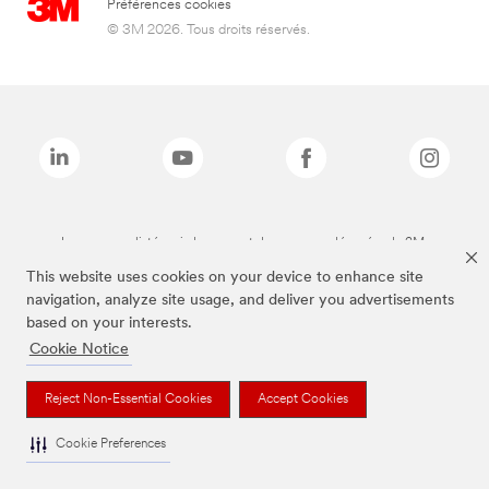
Préférences cookies
© 3M 2026. Tous droits réservés.
Les marques listées ci-dessus sont des marques déposées de 3M.
This website uses cookies on your device to enhance site
navigation, analyze site usage, and deliver you advertisements
based on your interests.
Cookie Notice
Reject Non-Essential Cookies
Accept Cookies
Cookie Preferences