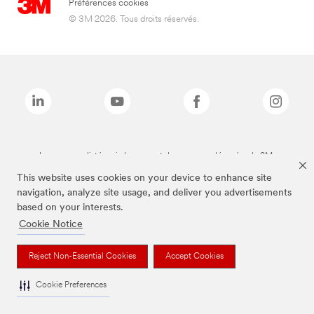
Préférences cookies
© 3M 2026. Tous droits réservés.
Les marques listées ci-dessus sont des marques déposées de 3M.
This website uses cookies on your device to enhance site
navigation, analyze site usage, and deliver you advertisements
based on your interests.
Cookie Notice
Reject Non-Essential Cookies
Accept Cookies
Cookie Preferences