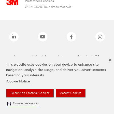
Préférences cookies
© 3M 2026. Tous droits réservés.
Les marques listées ci-dessus sont des marques déposées de 3M.
This website uses cookies on your device to enhance site
navigation, analyze site usage, and deliver you advertisements
based on your interests.
Cookie Notice
Reject Non-Essential Cookies
Accept Cookies
Cookie Preferences