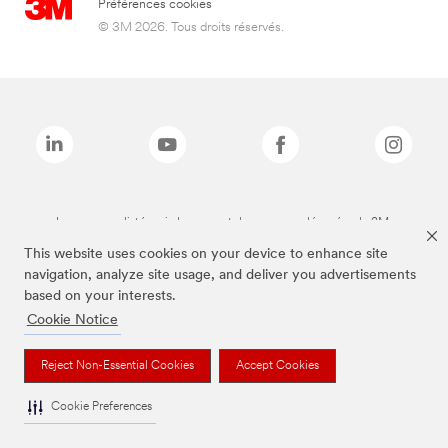
Préférences cookies
© 3M 2026. Tous droits réservés.
Les marques listées ci-dessus sont des marques déposées de 3M.
This website uses cookies on your device to enhance site
navigation, analyze site usage, and deliver you advertisements
based on your interests.
Cookie Notice
Reject Non-Essential Cookies
Accept Cookies
Cookie Preferences