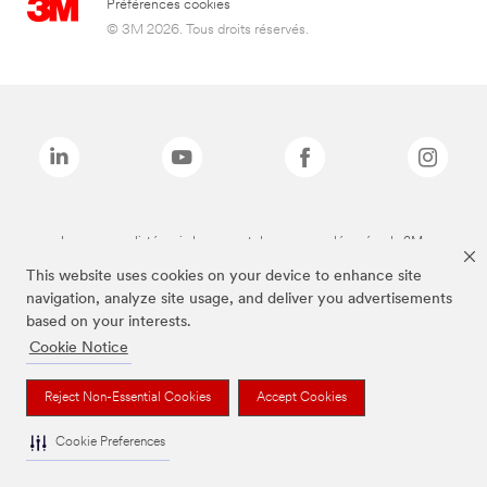
Préférences cookies
© 3M 2026. Tous droits réservés.
Les marques listées ci-dessus sont des marques déposées de 3M.
This website uses cookies on your device to enhance site
navigation, analyze site usage, and deliver you advertisements
based on your interests.
Cookie Notice
Reject Non-Essential Cookies
Accept Cookies
Cookie Preferences