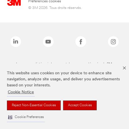
Préférences cookies
© 3M 2026. Tous droits réservés.
Les marques listées ci-dessus sont des marques déposées de 3M.
This website uses cookies on your device to enhance site
navigation, analyze site usage, and deliver you advertisements
based on your interests.
Cookie Notice
Reject Non-Essential Cookies
Accept Cookies
Cookie Preferences