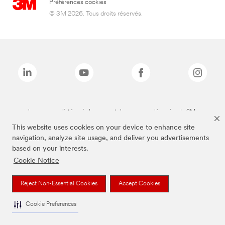
Préférences cookies
© 3M 2026. Tous droits réservés.
Les marques listées ci-dessus sont des marques déposées de 3M.
This website uses cookies on your device to enhance site
navigation, analyze site usage, and deliver you advertisements
based on your interests.
Cookie Notice
Reject Non-Essential Cookies
Accept Cookies
Cookie Preferences