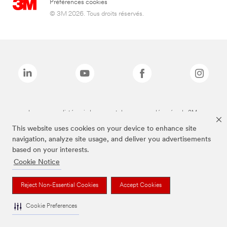
Préférences cookies
© 3M 2026. Tous droits réservés.
Les marques listées ci-dessus sont des marques déposées de 3M.
This website uses cookies on your device to enhance site
navigation, analyze site usage, and deliver you advertisements
based on your interests.
Cookie Notice
Reject Non-Essential Cookies
Accept Cookies
Cookie Preferences