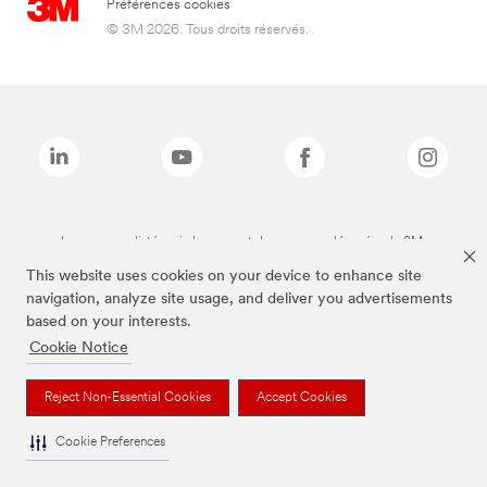
Préférences cookies
© 3M 2026. Tous droits réservés.
Les marques listées ci-dessus sont des marques déposées de 3M.
This website uses cookies on your device to enhance site
navigation, analyze site usage, and deliver you advertisements
based on your interests.
Cookie Notice
Reject Non-Essential Cookies
Accept Cookies
Cookie Preferences