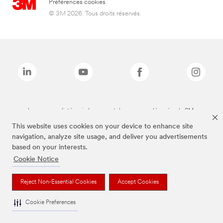
Préférences cookies
© 3M 2026. Tous droits réservés.
Les marques listées ci-dessus sont des marques déposées de 3M.
This website uses cookies on your device to enhance site
navigation, analyze site usage, and deliver you advertisements
based on your interests.
Cookie Notice
Reject Non-Essential Cookies
Accept Cookies
Cookie Preferences