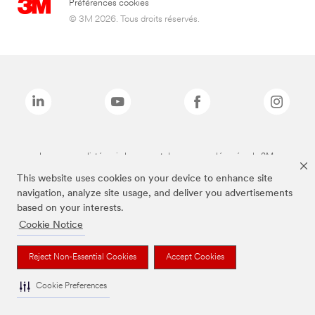
Préférences cookies
© 3M 2026. Tous droits réservés.
Les marques listées ci-dessus sont des marques déposées de 3M.
This website uses cookies on your device to enhance site
navigation, analyze site usage, and deliver you advertisements
based on your interests.
Cookie Notice
Reject Non-Essential Cookies
Accept Cookies
Cookie Preferences