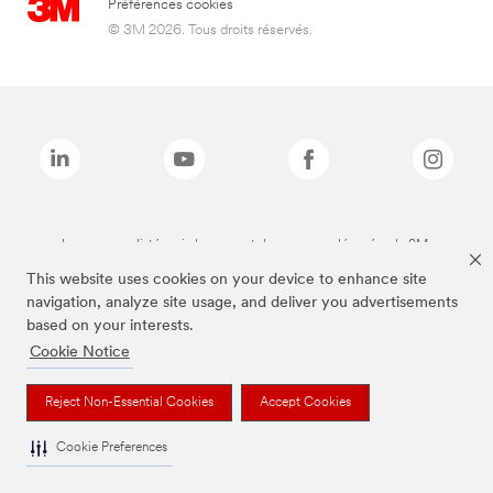
Préférences cookies
© 3M 2026. Tous droits réservés.
Les marques listées ci-dessus sont des marques déposées de 3M.
This website uses cookies on your device to enhance site
navigation, analyze site usage, and deliver you advertisements
based on your interests.
Cookie Notice
Reject Non-Essential Cookies
Accept Cookies
Cookie Preferences