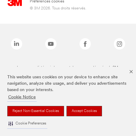
Préférences cookies
© 3M 2026. Tous droits réservés.
Les marques listées ci-dessus sont des marques déposées de 3M.
This website uses cookies on your device to enhance site
navigation, analyze site usage, and deliver you advertisements
based on your interests.
Cookie Notice
Reject Non-Essential Cookies
Accept Cookies
Cookie Preferences