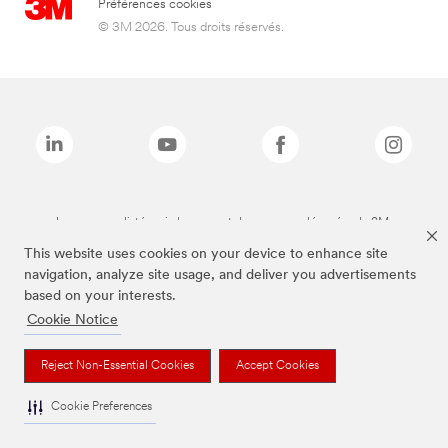
Préférences cookies
© 3M 2026. Tous droits réservés.
Les marques listées ci-dessus sont des marques déposées de 3M.
This website uses cookies on your device to enhance site
navigation, analyze site usage, and deliver you advertisements
based on your interests.
Cookie Notice
Reject Non-Essential Cookies
Accept Cookies
Cookie Preferences