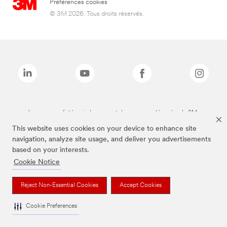
Préférences cookies
© 3M 2026. Tous droits réservés.
Les marques listées ci-dessus sont des marques déposées de 3M.
This website uses cookies on your device to enhance site
navigation, analyze site usage, and deliver you advertisements
based on your interests.
Cookie Notice
Reject Non-Essential Cookies
Accept Cookies
Cookie Preferences