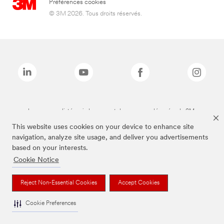
Préférences cookies
© 3M 2026. Tous droits réservés.
Les marques listées ci-dessus sont des marques déposées de 3M.
This website uses cookies on your device to enhance site
navigation, analyze site usage, and deliver you advertisements
based on your interests.
Cookie Notice
Reject Non-Essential Cookies
Accept Cookies
Cookie Preferences