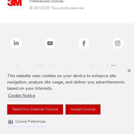
Préférences cookies
© 3M 2026. Tous droits réservés.
Les marques listées ci-dessus sont des marques déposées de 3M.
This website uses cookies on your device to enhance site
navigation, analyze site usage, and deliver you advertisements
based on your interests.
Cookie Notice
Reject Non-Essential Cookies
Accept Cookies
Cookie Preferences