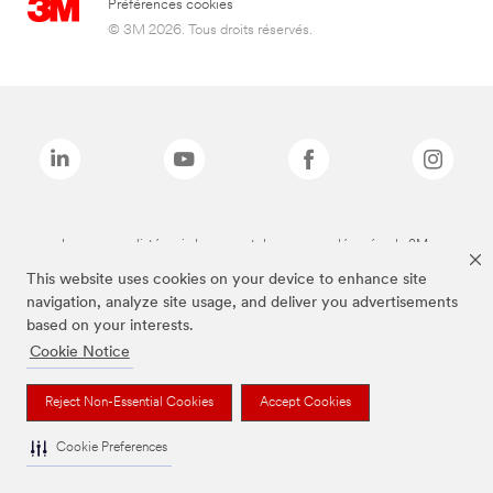
Préférences cookies
© 3M 2026. Tous droits réservés.
Les marques listées ci-dessus sont des marques déposées de 3M.
This website uses cookies on your device to enhance site
navigation, analyze site usage, and deliver you advertisements
based on your interests.
Cookie Notice
Reject Non-Essential Cookies
Accept Cookies
Cookie Preferences