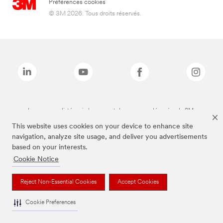
Préférences cookies
© 3M 2026. Tous droits réservés.
Les marques listées ci-dessus sont des marques déposées de 3M.
This website uses cookies on your device to enhance site
navigation, analyze site usage, and deliver you advertisements
based on your interests.
Cookie Notice
Reject Non-Essential Cookies
Accept Cookies
Cookie Preferences