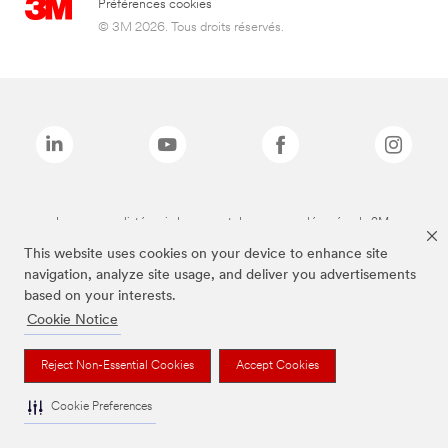
Préférences cookies
© 3M 2026. Tous droits réservés.
Les marques listées ci-dessus sont des marques déposées de 3M.
This website uses cookies on your device to enhance site
navigation, analyze site usage, and deliver you advertisements
based on your interests.
Cookie Notice
Reject Non-Essential Cookies
Accept Cookies
Cookie Preferences