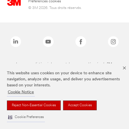
Préférences cookies
© 3M 2026. Tous droits réservés.
Les marques listées ci-dessus sont des marques déposées de 3M.
This website uses cookies on your device to enhance site
navigation, analyze site usage, and deliver you advertisements
based on your interests.
Cookie Notice
Reject Non-Essential Cookies
Accept Cookies
Cookie Preferences