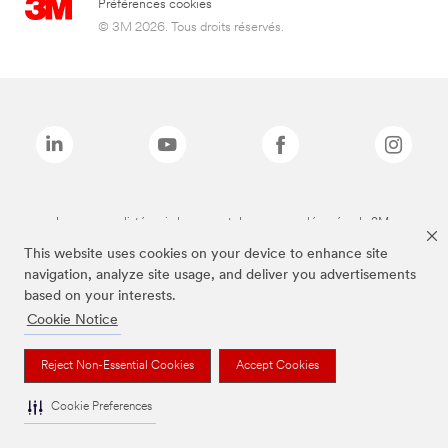
Préférences cookies
© 3M 2026. Tous droits réservés.
Les marques listées ci-dessus sont des marques déposées de 3M.
This website uses cookies on your device to enhance site
navigation, analyze site usage, and deliver you advertisements
based on your interests.
Cookie Notice
Reject Non-Essential Cookies
Accept Cookies
Cookie Preferences