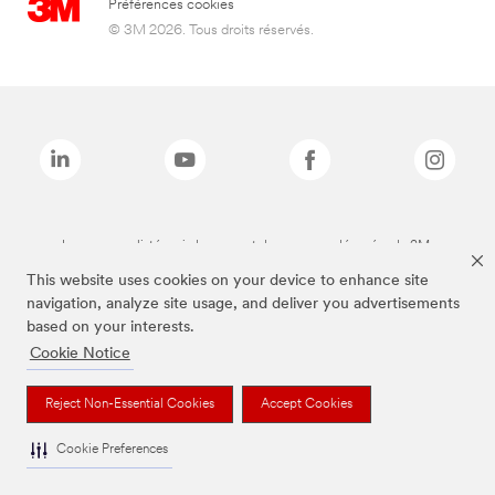
Préférences cookies
© 3M 2026. Tous droits réservés.
Les marques listées ci-dessus sont des marques déposées de 3M.
This website uses cookies on your device to enhance site
navigation, analyze site usage, and deliver you advertisements
based on your interests.
Cookie Notice
Reject Non-Essential Cookies
Accept Cookies
Cookie Preferences