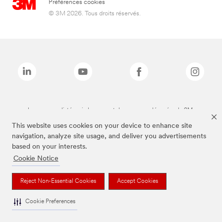
Préférences cookies
© 3M 2026. Tous droits réservés.
Les marques listées ci-dessus sont des marques déposées de 3M.
This website uses cookies on your device to enhance site
navigation, analyze site usage, and deliver you advertisements
based on your interests.
Cookie Notice
Reject Non-Essential Cookies
Accept Cookies
Cookie Preferences