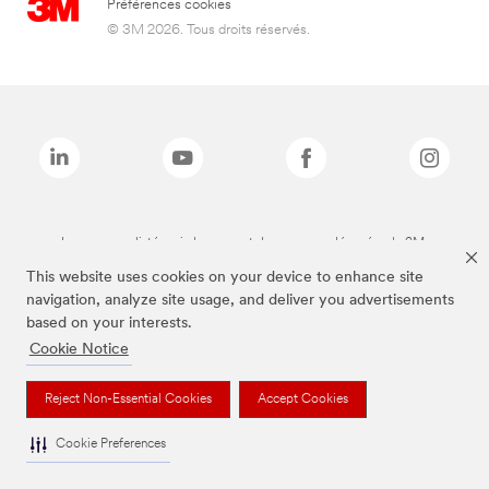
Préférences cookies
© 3M 2026. Tous droits réservés.
Les marques listées ci-dessus sont des marques déposées de 3M.
This website uses cookies on your device to enhance site
navigation, analyze site usage, and deliver you advertisements
based on your interests.
Cookie Notice
Reject Non-Essential Cookies
Accept Cookies
Cookie Preferences