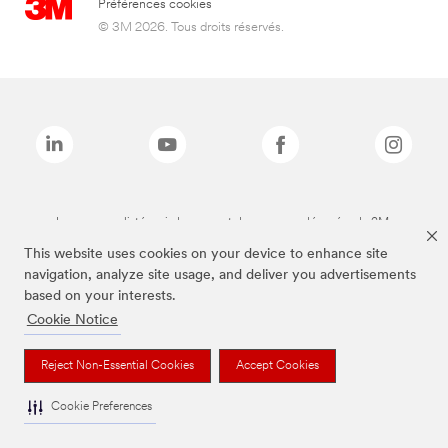
Préférences cookies
© 3M 2026. Tous droits réservés.
Les marques listées ci-dessus sont des marques déposées de 3M.
This website uses cookies on your device to enhance site
navigation, analyze site usage, and deliver you advertisements
based on your interests.
Cookie Notice
Reject Non-Essential Cookies
Accept Cookies
Cookie Preferences