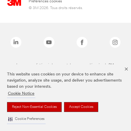
Préférences cookies
© 3M 2026. Tous droits réservés.
Les marques listées ci-dessus sont des marques déposées de 3M.
This website uses cookies on your device to enhance site
navigation, analyze site usage, and deliver you advertisements
based on your interests.
Cookie Notice
Reject Non-Essential Cookies
Accept Cookies
Cookie Preferences