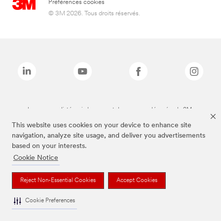
Préférences cookies
© 3M 2026. Tous droits réservés.
Les marques listées ci-dessus sont des marques déposées de 3M.
This website uses cookies on your device to enhance site
navigation, analyze site usage, and deliver you advertisements
based on your interests.
Cookie Notice
Reject Non-Essential Cookies
Accept Cookies
Cookie Preferences