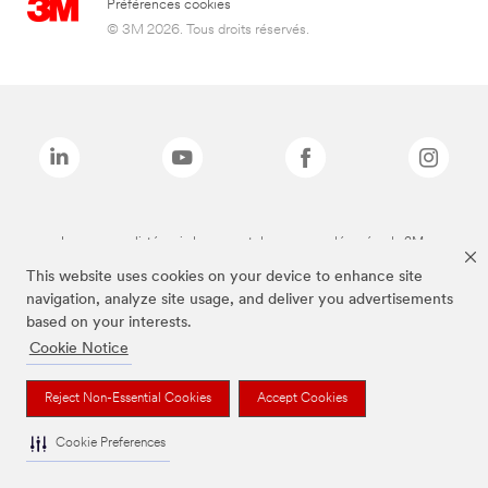
Préférences cookies
© 3M 2026. Tous droits réservés.
Les marques listées ci-dessus sont des marques déposées de 3M.
This website uses cookies on your device to enhance site
navigation, analyze site usage, and deliver you advertisements
based on your interests.
Cookie Notice
Reject Non-Essential Cookies
Accept Cookies
Cookie Preferences