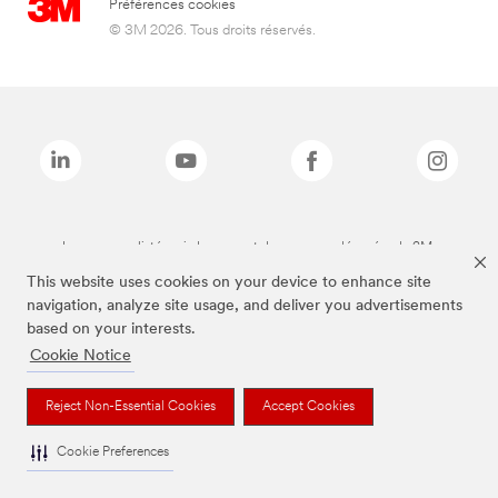
Préférences cookies
© 3M 2026. Tous droits réservés.
Les marques listées ci-dessus sont des marques déposées de 3M.
This website uses cookies on your device to enhance site
navigation, analyze site usage, and deliver you advertisements
based on your interests.
Cookie Notice
Reject Non-Essential Cookies
Accept Cookies
Cookie Preferences