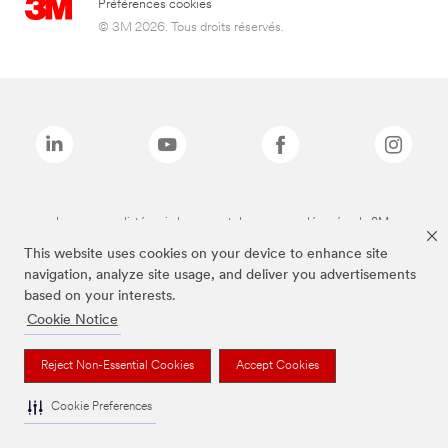
Préférences cookies
© 3M 2026. Tous droits réservés.
Les marques listées ci-dessus sont des marques déposées de 3M.
This website uses cookies on your device to enhance site
navigation, analyze site usage, and deliver you advertisements
based on your interests.
Cookie Notice
Reject Non-Essential Cookies
Accept Cookies
Cookie Preferences