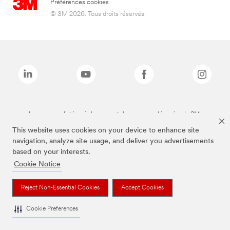
Préférences cookies
© 3M 2026. Tous droits réservés.
Les marques listées ci-dessus sont des marques déposées de 3M.
This website uses cookies on your device to enhance site
navigation, analyze site usage, and deliver you advertisements
based on your interests.
Cookie Notice
Reject Non-Essential Cookies
Accept Cookies
Cookie Preferences