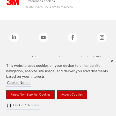
Préférences cookies
© 3M 2026. Tous droits réservés.
Les marques listées ci-dessus sont des marques déposées de 3M.
This website uses cookies on your device to enhance site
navigation, analyze site usage, and deliver you advertisements
based on your interests.
Cookie Notice
Reject Non-Essential Cookies
Accept Cookies
Cookie Preferences