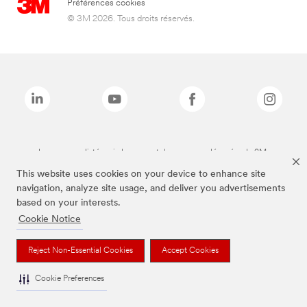
Préférences cookies
© 3M 2026. Tous droits réservés.
Les marques listées ci-dessus sont des marques déposées de 3M.
This website uses cookies on your device to enhance site
navigation, analyze site usage, and deliver you advertisements
based on your interests.
Cookie Notice
Reject Non-Essential Cookies
Accept Cookies
Cookie Preferences