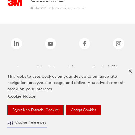
Préférences cookies
© 3M 2026. Tous droits réservés.
Les marques listées ci-dessus sont des marques déposées de 3M.
This website uses cookies on your device to enhance site
navigation, analyze site usage, and deliver you advertisements
based on your interests.
Cookie Notice
Reject Non-Essential Cookies
Accept Cookies
Cookie Preferences