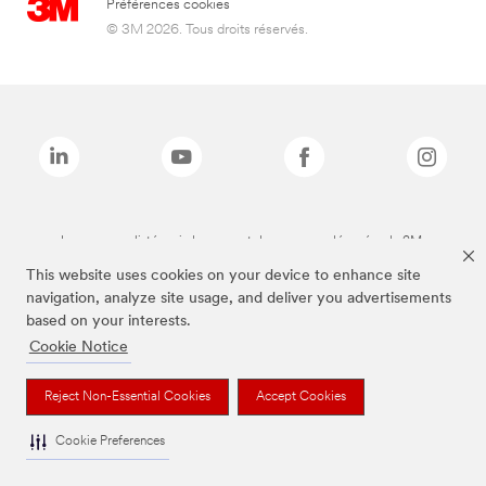
Préférences cookies
© 3M 2026. Tous droits réservés.
Les marques listées ci-dessus sont des marques déposées de 3M.
This website uses cookies on your device to enhance site
navigation, analyze site usage, and deliver you advertisements
based on your interests.
Cookie Notice
Reject Non-Essential Cookies
Accept Cookies
Cookie Preferences