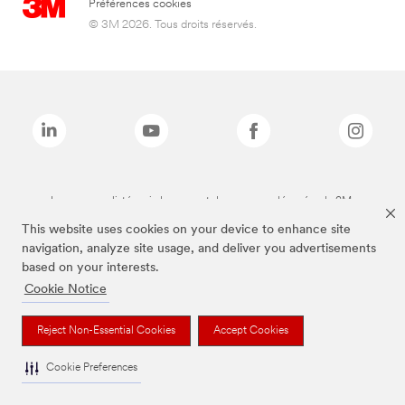
Préférences cookies
© 3M 2026. Tous droits réservés.
Les marques listées ci-dessus sont des marques déposées de 3M.
This website uses cookies on your device to enhance site
navigation, analyze site usage, and deliver you advertisements
based on your interests.
Cookie Notice
Reject Non-Essential Cookies
Accept Cookies
Cookie Preferences