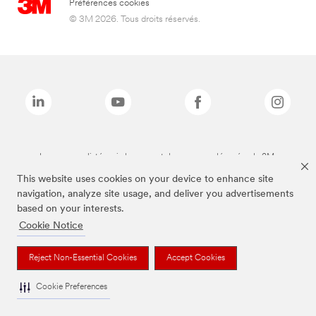
Préférences cookies
© 3M 2026. Tous droits réservés.
Les marques listées ci-dessus sont des marques déposées de 3M.
This website uses cookies on your device to enhance site
navigation, analyze site usage, and deliver you advertisements
based on your interests.
Cookie Notice
Reject Non-Essential Cookies
Accept Cookies
Cookie Preferences