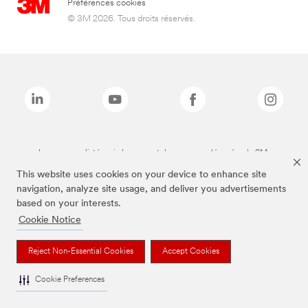
Préférences cookies
© 3M 2026. Tous droits réservés.
Les marques listées ci-dessus sont des marques déposées de 3M.
This website uses cookies on your device to enhance site
navigation, analyze site usage, and deliver you advertisements
based on your interests.
Cookie Notice
Reject Non-Essential Cookies
Accept Cookies
Cookie Preferences