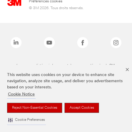
Préférences cookies
© 3M 2026. Tous droits réservés.
Les marques listées ci-dessus sont des marques déposées de 3M.
This website uses cookies on your device to enhance site
navigation, analyze site usage, and deliver you advertisements
based on your interests.
Cookie Notice
Reject Non-Essential Cookies
Accept Cookies
Cookie Preferences