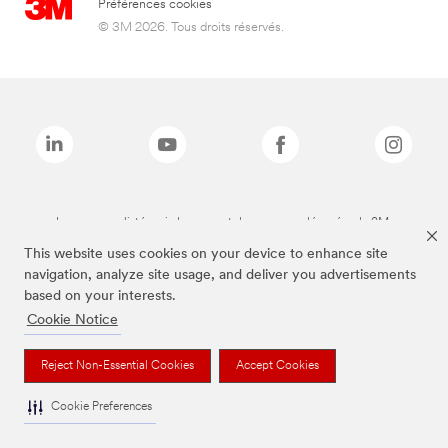
Préférences cookies
© 3M 2026. Tous droits réservés.
Les marques listées ci-dessus sont des marques déposées de 3M.
This website uses cookies on your device to enhance site
navigation, analyze site usage, and deliver you advertisements
based on your interests.
Cookie Notice
Reject Non-Essential Cookies
Accept Cookies
Cookie Preferences