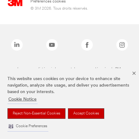
Préférences cookies
© 3M 2026. Tous droits réservés.
Les marques listées ci-dessus sont des marques déposées de 3M.
This website uses cookies on your device to enhance site
navigation, analyze site usage, and deliver you advertisements
based on your interests.
Cookie Notice
Reject Non-Essential Cookies
Accept Cookies
Cookie Preferences