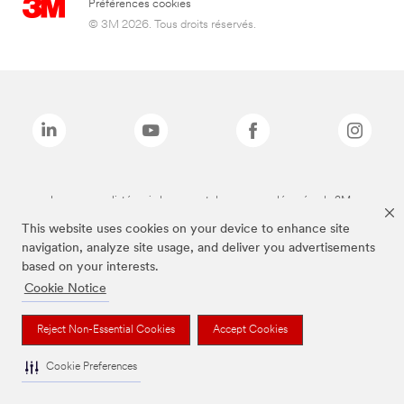
Préférences cookies
© 3M 2026. Tous droits réservés.
Les marques listées ci-dessus sont des marques déposées de 3M.
This website uses cookies on your device to enhance site
navigation, analyze site usage, and deliver you advertisements
based on your interests.
Cookie Notice
Reject Non-Essential Cookies
Accept Cookies
Cookie Preferences